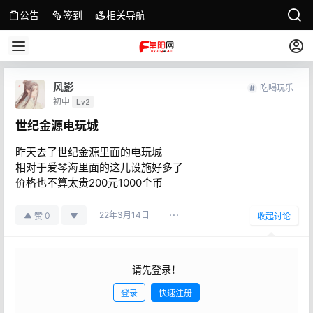
公告
签到
相关导航
风影
吃喝玩乐
初中
Lv2
世纪金源电玩城
昨天去了世纪金源里面的电玩城
相对于爱琴海里面的这儿设施好多了
价格也不算太贵200元1000个币
22年3月14日
0
赞
收起讨论
请先登录！
登录
快速注册
发布