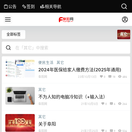
公告
签到
相关导航
全部标签
其它
便民生活
其它
2024年医保给家人缴费方法(2025年通用)
阜阳网
23年10月13日
0
18
484
其它
不为人知的电脑冷知识（+输入法）
阜阳网
21年10月5日
0
6
264
其它
关于阜阳
阜阳网
21年7月25日
0
9
534