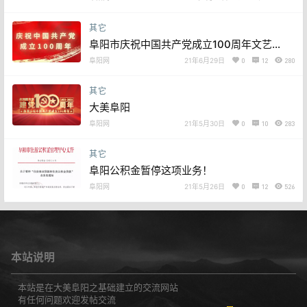
其它
阜阳市庆祝中国共产党成立100周年文艺演
出举行
阜阳网
21年6月29日
0
12
280
其它
大美阜阳
阜阳网
21年5月30日
0
10
283
其它
阜阳公积金暂停这项业务！
阜阳网
21年5月26日
0
12
526
本站说明
本站是在大美阜阳之基础建立的交流网站
有任何问题欢迎发帖交流